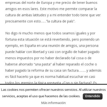
empresas del norte de Europa y me precio de tener buenos
amigos en esos lares. Este motivo me permite comparar la
cultura de ambas latitudes y a mi entender todo tiene que ver
precisamente con esto……”la cultura de país”.
No digo ni mucho menos que todos seamos iguales y por
fortuna esta situación se está revertiendo, pero poniendo un
ejemplo, en España en una reunión de amigos, una persona
puede hablar con libertad y casi con orgullo de haber pagado
menos impuestos por no haber declarado tal cosa o de
haberse ahorrado “una pasta” al haber reparado el coche o
haber pagado la reforma de su casa sin factura………y además
es fácil hacerlo ya que es norma habitual escuchar en casi
todos los gremios la típica pregunta ¿Con o sin factura?. Es
más, hay muchos ciudadanos que se rasgan las vestiduras al
Las cookies nos permiten ofrecer nuestros servicios. Al utilizar nuestros
escuchar dichos escándalos y que juran y perjuran que ellos
servicios, aceptas el uso que hacemos de las cookies.
Entendido
pagan sus impuestos “religiosamente” y de manera
Más información