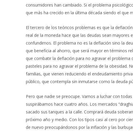
consumidores han cambiado. Si el problema psicológico 
que más ha crecido en la última década siendo el que 
El tercero de los teóricos problemas es que la deflació
real de la moneda hace que las deudas sean mayores en 
confundirnos. El problema no es la deflación sino la de
que beneficia al ahorro, que será mayor en términos re
que combatir la deflación para no agravar el problema 
pasteles para no agravar el problema de la obesidad. N
familias, que vienen reduciendo el endeudamiento priva
público, que contempla sin inmutarse como la deuda pú
Pero que nadie se preocupe. Vamos a luchar con todas 
suspirábamos hace cuatro años. Los mercados “draghiad
sacado sus tanques a la calle. Comprará deuda soberana
próximo año y medio. Con los tipos casi al cero por c
de nuevo preocupándonos por la inflación y las burbuja