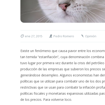
ene 27, 2015
Pedro Romero
Opinión
Existe un fenómeno que causa pavor entre los economista
tan temida “estanflación”, cuya denominación combina l
tuvo lugar por primera vez durante la crisis del petról
producción de las empresas que subieron los precios 
generándose desempleo. Algunos economistas han den
políticas que se utilizan para combatir uno de los dos p
restrictivas que se usan para combatir la inflación pro
políticas fiscales y monetarias expansivas utilizadas p
de los precios. Para volverse loco.