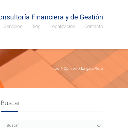
onsultoría Financiera y de Gestión
Servicios
Blog
Localización
Contacto
Inicio
Opinión
La gata Flora
Buscar