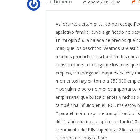
Tio Roberto
29 enero 2015 15:02
Así ocurre, ciertamente, como recoge Ped
apelativo familiar cuyo significado no de
En mi opinión, la bajada de precios que n
más, que los descritos. Veamos la elasti
muchos productos, así también los nuev
consumidores a lo largo de los años que l
empleo, vía márgenes empresariales y mu
momentos hay en torno a 350.000 empleo
Y por último pero no menos importante, e
empresarial que busca clientes y nichos 
también ha influido en el IPC , me estoy r
Y para el final un apunte tranquilizador. 
difícil, ahí tenemos a Japón que tardo 2
crecimiento del PIB superior al 2% es me
situación de La gata flora.