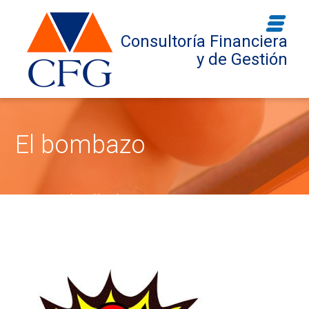
Consultoría Financiera
y de Gestión
El bombazo
Inicio
Opinión
El bombazo